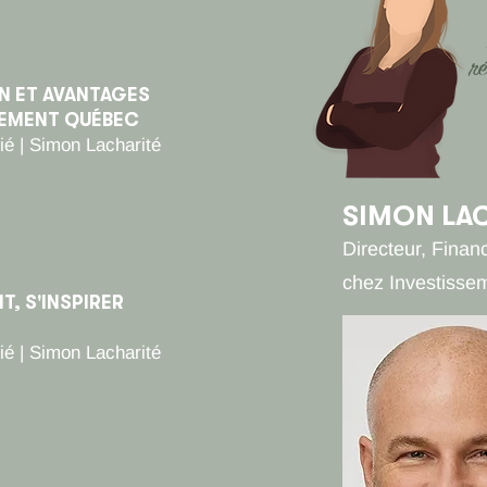
ré
N ET AVANTAGES
SEMENT QUÉBEC
ié | Simon Lacharit
é
SIMON LA
Directeur, Fina
chez Investiss
, S'INSPIRER
ié | Simon Lacharit
é