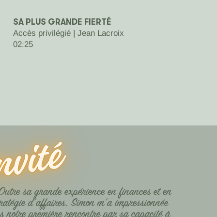
SA PLUS GRANDE FIERTÉ
Accès privilégié | Jean Lacroix
02:25
Outre sa grande expérience en finances et en
tratégie d’affaires, Simon m’a impressionnée
s notre première rencontre par sa capacité à