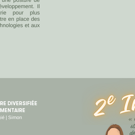
r une posture de
éveloppement. Il
trie pour plus
tre en place des
hnologies et aux
RE DIVERSIFIÉE
MENTAIRE
«
gié | Simon
s
dè