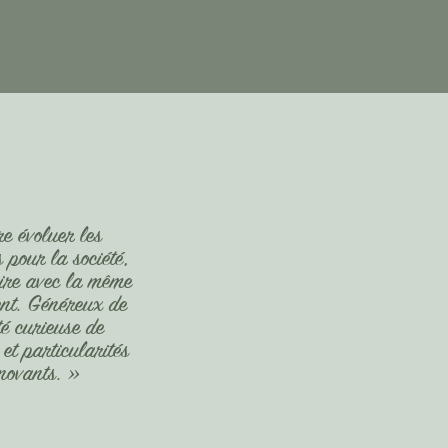
re évoluer les
 pour la société,
aire avec la même
ent. Généreux de
té curieuse de
 et particularités
»
nnovants.