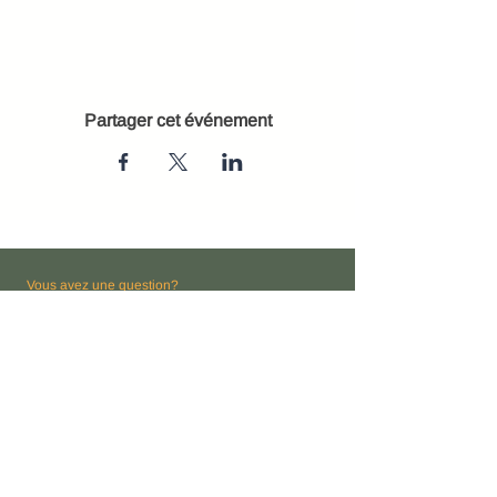
Partager cet événement
Vous avez une question?
CONTACTEZ-NOUS
Nom
Courriel
*
Comment pouvons-nous vous aider?